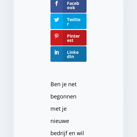
Faceb
ook
Twitte
r
Pinter
est
Linke
dIn
Ben je net
begonnen
met je
nieuwe
bedrijf en wil