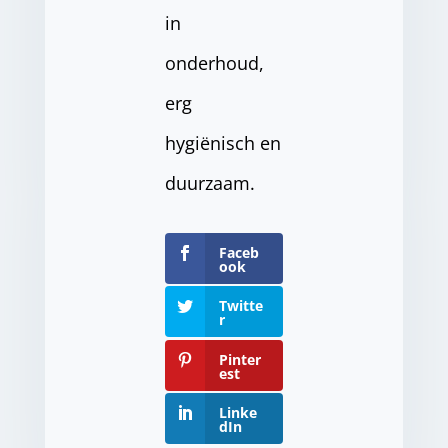
in
onderhoud,
erg
hygiënisch en
duurzaam.
Faceb
ook
Twitte
r
Pinter
est
Linke
dIn