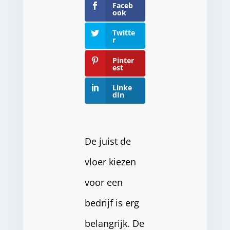
Faceb
ook
Twitte
r
Pinter
est
Linke
dIn
De juist de
vloer kiezen
voor een
bedrijf is erg
belangrijk. De