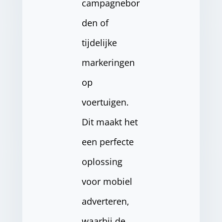
campagnebor
den of
tijdelijke
markeringen
op
voertuigen.
Dit maakt het
een perfecte
oplossing
voor mobiel
adverteren,
waarbij de