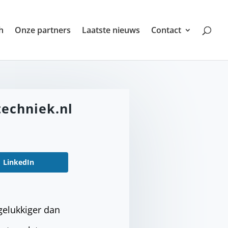
h
Onze partners
Laatste nieuws
Contact
techniek.nl
LinkedIn
 gelukkiger dan