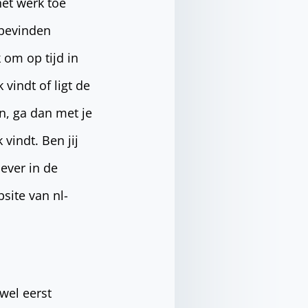
et werk toe
 bevinden
k om op tijd in
 vindt of ligt de
en, ga dan met je
 vindt. Ben jij
ever in de
site van nl-
 wel eerst