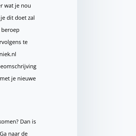
r wat je nou
je dit doet zal
t beroep
rvolgens te
niek.nl
tieomschrijving
 met je nieuwe
k komen? Dan is
. Ga naar de